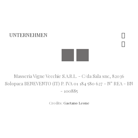
UNTERNEHMEN


Facebook
Instagram
Masseria Vigne Vecchie S.A.R.L. - C/da Sala snc, 82036
Solopaca BENEVENTO (IT) P. IVA 01 184 580 627 - N° REA - BN
- 100885
Credits:
Gaetano Leone