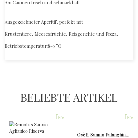
Am Gaumen frisch und schmackhaft.
Ausgezeichneter Aperitif, perfekt mit
Krustentiere, Meeresfrüchte, Reisgerichte und Pizza,
Betriebstemperatur:8-9 °C
BELIEBTE ARTIKEL
favorite
favo
OsèE, Sannio Falanghina,...