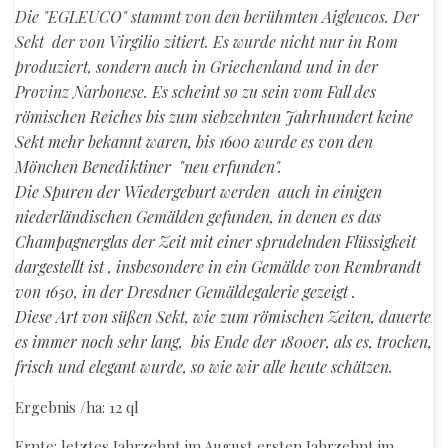
Die "EGLEUCO" stammt von den berühmten
Aigleucos
. Der
Sekt der von Virgilio zitiert. Es wurde nicht nur in Rom
produziert, sondern auch in Griechenland und in der
Provinz Narbonese.
Es scheint so zu sein vom Fall des
römischen Reiches bis zum siebzehnten Jahrhundert keine
Sekt mehr bekannt waren, bis 1600 wurde es von den
Mönchen Benediktiner "neu erfunden".
Die Spuren der Wiedergeburt werden auch in einigen
niederländischen Gemälden gefunden, in denen es das
Champagnerglas der Zeit mit einer sprudelnden Flüssigkeit
dargestellt ist , insbesondere in ein Gemälde von Rembrandt
von 1650, in der Dresdner Gemäldegalerie gezeigt .
Diese Art von süßen Sekt, wie zum römischen Zeiten, dauerte
es immer noch sehr lang, bis Ende der 1800er, als es, trocken,
frisch und elegant wurde, so wie wir alle heute schätzen.
Ergebnis /ha: 12 ql
Ernte: letztes Jahrzehnt im August ersten Jahrzehnt im