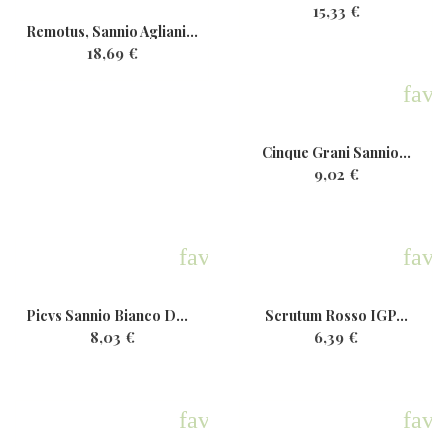
15,33 €
Remotus, Sannio Aglianico...
18,69 €
favo
Cinque Grani Sannio...
9,02 €
favorite
favo
Picvs Sannio Bianco DOP Bio...
Scrutum Rosso IGP...
8,03 €
6,39 €
favorite
favo