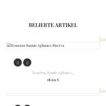
BELIEBTE ARTIKEL
fav


Remotus, Sannio Aglianico...
18,69 €
fav