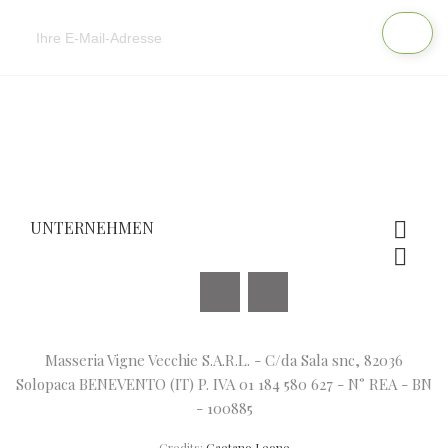
UNTERNEHMEN


Facebook
Instagram
Masseria Vigne Vecchie S.A.R.L. - C/da Sala snc, 82036
Solopaca BENEVENTO (IT) P. IVA 01 184 580 627 - N° REA - BN
- 100885
Credits:
Gaetano Leone