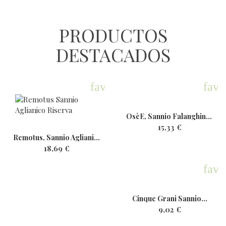
PRODUCTOS
DESTACADOS
favorite
favo
OsèE, Sannio Falanghina,...
15,33 €
Remotus, Sannio Aglianico...
18,69 €
favo
Cinque Grani Sannio...
9,02 €