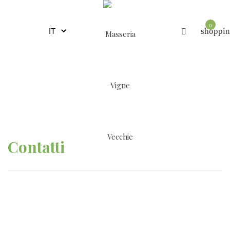
0
shoppin
Contatti