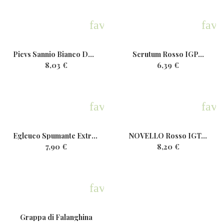
favorite
favo
Picvs Sannio Bianco DOP Bio...
Scrutum Rosso IGP...
8,03 €
6,39 €
favorite
favo
Egleuco Spumante ExtraDry...
NOVELLO Rosso IGT...
7,90 €
8,20 €
favorite
Grappa di Falanghina