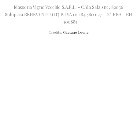
Masseria Vigne Vecchie S.A.R.L. - C/da Sala snc, 82036
Solopaca BENEVENTO (IT) P. IVA 01 184 580 627 - N° REA - BN
- 100885
Credits:
Gaetano Leone