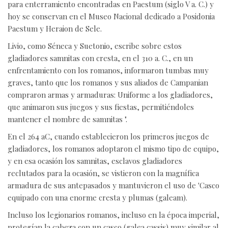
para enterramiento encontradas en Paestum (siglo V a. C.) y
hoy se conservan en el Museo Nacional dedicado a Posidonia
Paestum y Heraion de Sele.
Livio, como Séneca y Suetonio, escribe sobre estos
gladiadores samnitas con cresta, en el 310 a. C., en un
enfrentamiento con los romanos, informaron tumbas muy
graves, tanto que los romanos y sus aliados de Campanian
compraron armas y armaduras: Uniforme a los gladiadores,
que animaron sus juegos y sus fiestas, permitiéndoles
mantener el nombre de samnitas ".
En el 264 aC, cuando establecieron los primeros juegos de
gladiadores, los romanos adoptaron el mismo tipo de equipo,
y en esa ocasión los samnitas, esclavos gladiadores
reclutados para la ocasión, se vistieron con la magnífica
armadura de sus antepasados ​​y mantuvieron el uso de 'Casco
equipado con una enorme cresta y plumas (galeam).
Incluso los legionarios romanos, incluso en la época imperial,
protegían la cabeza con un casco (galea cassis) muy similar al