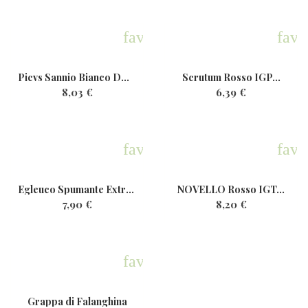
favorite
favo
Picvs Sannio Bianco DOP Bio...
Scrutum Rosso IGP...
8,03 €
6,39 €
favorite
favo
Egleuco Spumante ExtraDry...
NOVELLO Rosso IGT...
7,90 €
8,20 €
favorite
Grappa di Falanghina