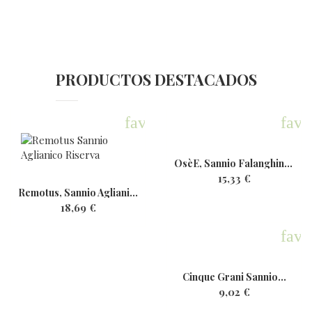
PRODUCTOS DESTACADOS
favorite
favo
OsèE, Sannio Falanghina,...
15,33 €
Remotus, Sannio Aglianico...
18,69 €
favo
Cinque Grani Sannio...
9,02 €