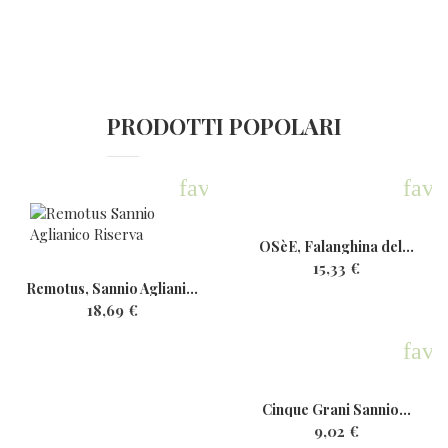
PRODOTTI POPOLARI
favorite
favo
OSèE, Falanghina del...
15,33 €
Remotus, Sannio Aglianico...
18,69 €
favo
Cinque Grani Sannio...
9,02 €