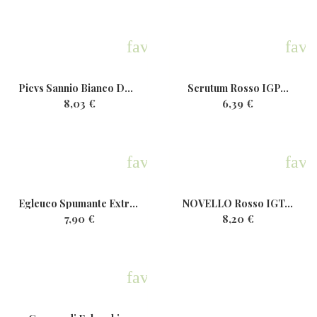
favorite
favo
Picvs Sannio Bianco DOP Bio...
Scrutum Rosso IGP...
8,03 €
6,39 €
favorite
favo
Egleuco Spumante ExtraDry...
NOVELLO Rosso IGT...
7,90 €
8,20 €
favorite