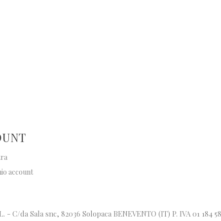
OUNT
tra
mio account
.L. - C/da Sala snc, 82036 Solopaca BENEVENTO (IT) P. IVA 01 184 5