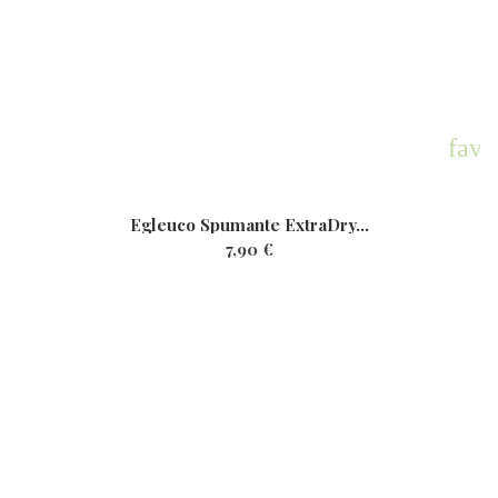
favo
Egleuco Spumante ExtraDry...
7,90 €
Iscriviti alla nostra