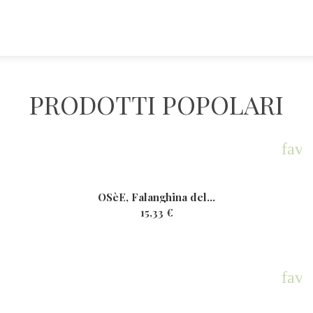
PRODOTTI POPOLARI
rite
favo
OSèE, Falanghina del...
15,33 €
favo