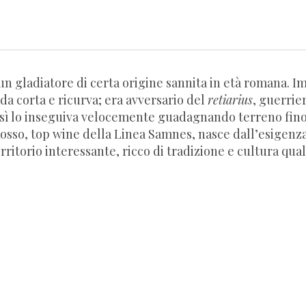
un gladiatore di certa origine sannita in età romana. Imp
da corta e ricurva; era avversario del
retiarius
, guerrie
nsì lo inseguiva velocemente guadagnando terreno fino
Rosso, top wine della Linea Samnes, nasce dall’esigenz
rritorio interessante, ricco di tradizione e cultura qua