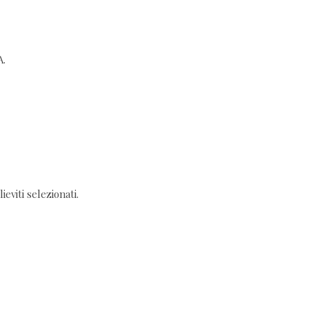
A.
eviti selezionati.