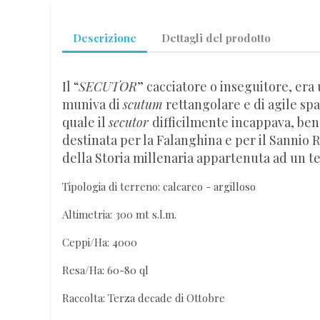
Descrizione
Dettagli del prodotto
Il “
SECUTOR
” cacciatore o inseguitore, era 
muniva di
scutum
rettangolare e di agile spa
quale il
secutor
difficilmente incappava, be
destinata per la Falanghina e per il Sannio 
della Storia millenaria appartenuta ad un te
Tipologia di terreno: calcareo - argilloso
Altimetria: 300 mt s.l.m.
Ceppi/Ha: 4000
Resa/Ha: 60-80 ql
Raccolta: Terza decade di Ottobre