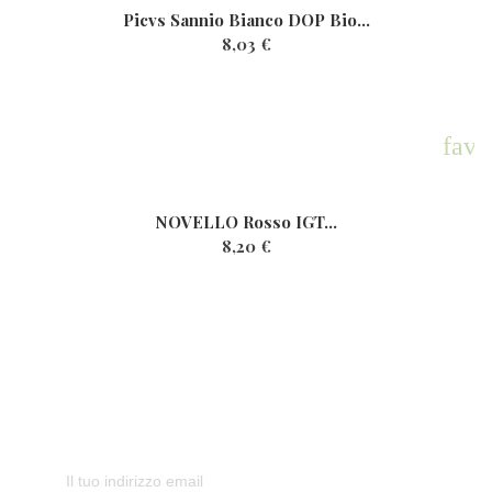
Picvs Sannio Bianco DOP Bio...
8,03 €
rite
favo
NOVELLO Rosso IGT...
8,20 €