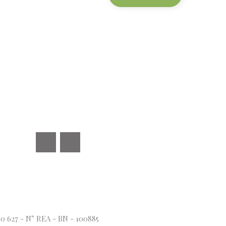
Facebook
Instagram
80 627 - N° REA - BN - 100885