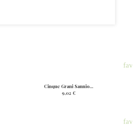
rite
favo
Cinque Grani Sannio...
9,02 €
rite
favo