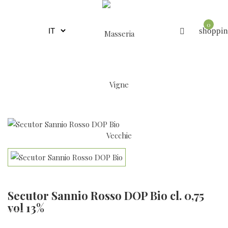
0
shoppin
Secutor Sannio Rosso DOP Bio cl. 0,75
vol 13%