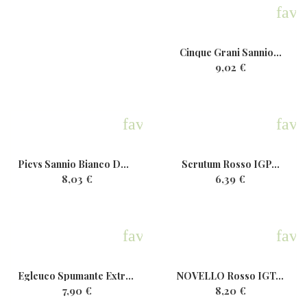
favo
Cinque Grani Sannio...
9,02 €
favorite
favo
Picvs Sannio Bianco DOP Bio...
Scrutum Rosso IGP...
8,03 €
6,39 €
favorite
favo
Egleuco Spumante ExtraDry...
NOVELLO Rosso IGT...
7,90 €
8,20 €