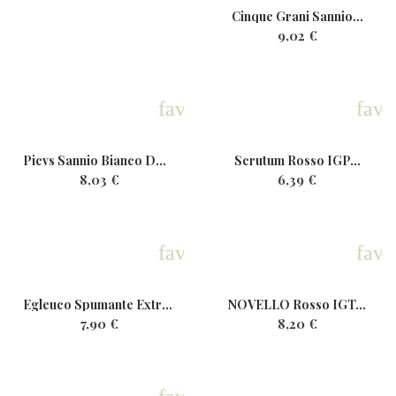
Cinque Grani Sannio...
9,02 €
favorite
favo
Picvs Sannio Bianco DOP Bio...
Scrutum Rosso IGP...
8,03 €
6,39 €
favorite
favo
Egleuco Spumante ExtraDry...
NOVELLO Rosso IGT...
7,90 €
8,20 €