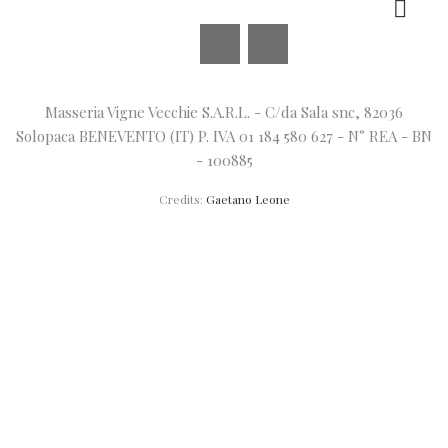

Facebook
Instagram
Masseria Vigne Vecchie S.A.R.L. - C/da Sala snc, 82036
Solopaca BENEVENTO (IT) P. IVA 01 184 580 627 - N° REA - BN
- 100885
Credits:
Gaetano Leone