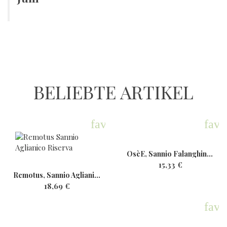
BELIEBTE ARTIKEL
favorite
favo
OsèE, Sannio Falanghina,...
15,33 €
Remotus, Sannio Aglianico...
18,69 €
favo