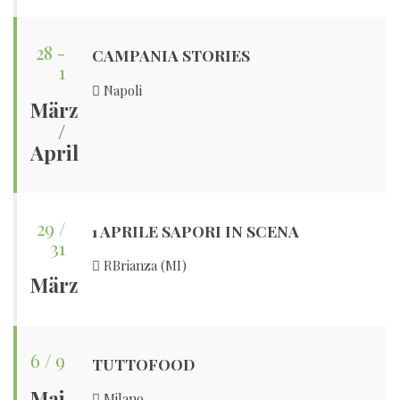
28 -
CAMPANIA STORIES
1
Napoli
März
/
April
29 /
1 APRILE SAPORI IN SCENA
31
RBrianza (MI)
März
6 / 9
TUTTOFOOD
Mai
Milano