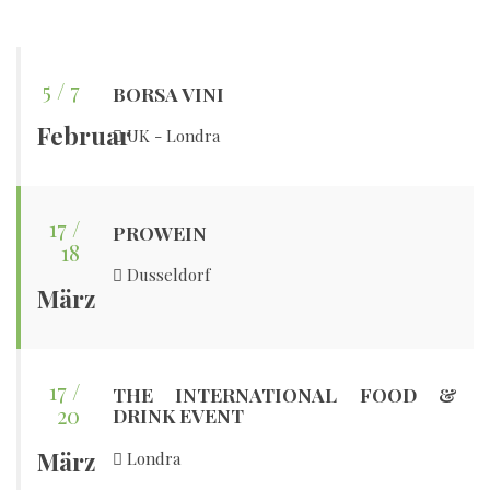
5 / 7
BORSA VINI
Februar
UK - Londra
17 /
PROWEIN
18
Dusseldorf
März
17 /
THE INTERNATIONAL FOOD &
20
DRINK EVENT
März
Londra