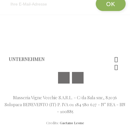
UNTERNEHMEN


Facebook
Instagram
Masseria Vigne Vecchie S.A.R.L. - C/da Sala snc, 82036
Solopaca BENEVENTO (IT) P. IVA 01 184 580 627 - N° REA - BN
- 100885
Credits:
Gaetano Leone