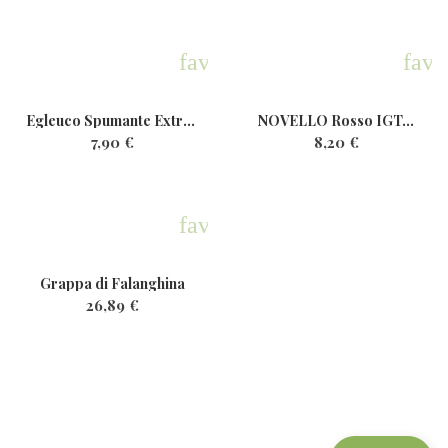
favorite
favo
Egleuco Spumante ExtraDry...
NOVELLO Rosso IGT...
7,90 €
8,20 €
favorite
Grappa di Falanghina
26,89 €
Newsletter