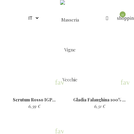
0
shoppin
favorite
favo
Scrutum Rosso IGP...
Gladia Falanghina 100% BIO,...
6,39 €
6,31 €
favorite