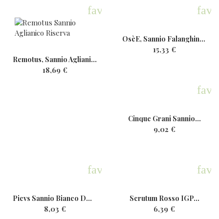
favorite
favo
OsèE, Sannio Falanghina,...
15,33 €
Remotus, Sannio Aglianico...
18,69 €
favo
Cinque Grani Sannio...
9,02 €
favorite
favo
Picvs Sannio Bianco DOP Bio...
Scrutum Rosso IGP...
8,03 €
6,39 €