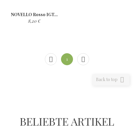
NOVELLO Rosso IGT...
8,20 €


1

Back to top
BELIEBTE ARTIKEL