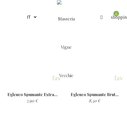
0
shoppin
favorite
favo
Egleuco Spumante ExtraDry...
Egleuco Spumante Brut...
7,90 €
8,50 €