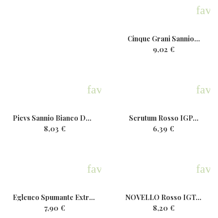
favo
Cinque Grani Sannio...
9,02 €
favorite
favo
Picvs Sannio Bianco DOP Bio...
Scrutum Rosso IGP...
8,03 €
6,39 €
favorite
favo
Egleuco Spumante ExtraDry...
NOVELLO Rosso IGT...
7,90 €
8,20 €