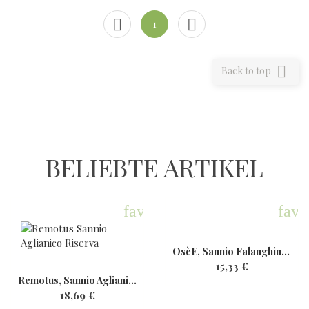


1

Back to top
BELIEBTE ARTIKEL
favorite
favo
OsèE, Sannio Falanghina,...
15,33 €
Remotus, Sannio Aglianico...
18,69 €