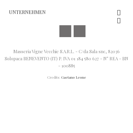
UNTERNEHMEN


Facebook
Instagram
Masseria Vigne Vecchie S.A.R.L. - C/da Sala snc, 82036
Solopaca BENEVENTO (IT) P. IVA 01 184 580 627 - N° REA - BN
- 100885
Credits:
Gaetano Leone