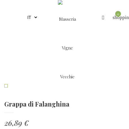
0
shoppin
Grappa di Falanghina
26,89 €