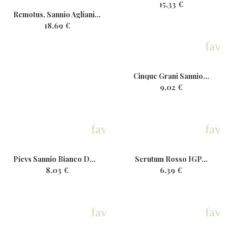
15,33 €
Remotus, Sannio Aglianico...
18,69 €
favo
Cinque Grani Sannio...
9,02 €
favorite
favo
Picvs Sannio Bianco DOP Bio...
Scrutum Rosso IGP...
8,03 €
6,39 €
favorite
favo