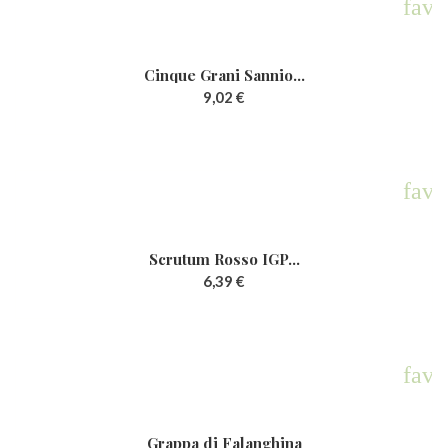
rite
favo
Cinque Grani Sannio...
9,02 €
rite
favo
Scrutum Rosso IGP...
6,39 €
rite
favo
Grappa di Falanghina