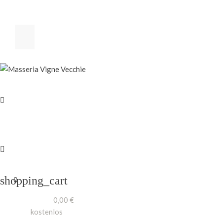
shopping_cart
0
0,00 €
Zwischensumme
kostenlos
Versand