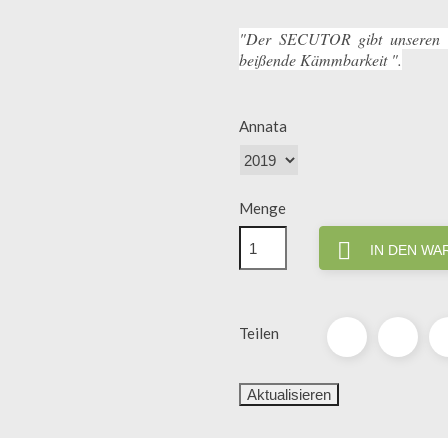
"Der SECUTOR gibt unseren We
beißende Kämmbarkeit ".
Annata
Menge

IN DEN W
Teilen