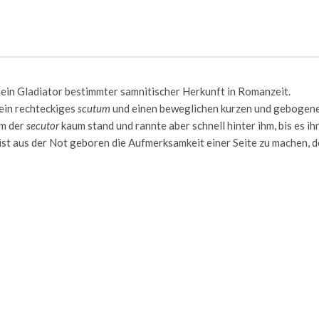
ein Gladiator bestimmter samnitischer Herkunft in Romanzeit.
 ein rechteckiges
scutum
und einen beweglichen kurzen und gebogene
em der
secutor
kaum stand und rannte aber schnell hinter ihm, bis es ih
 ist aus der Not geboren die Aufmerksamkeit einer Seite zu machen, 