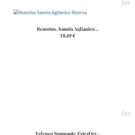
favo
Remotus, Sannio Aglianico...
18,69 €
favo
Egleuco Spumante ExtraDry...