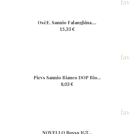
rite
favo
OsèE, Sannio Falanghina,...
15,33 €
favo
Picvs Sannio Bianco DOP Bio...
8,03 €
rite
favo
NOVELLO Rosso IGT...